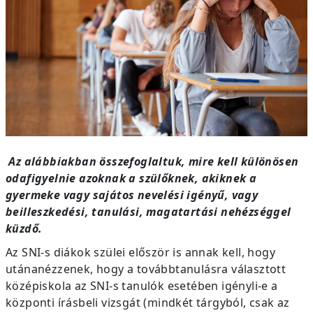
Az alábbiakban összefoglaltuk, mire kell különösen
odafigyelnie azoknak a szülőknek, akiknek a
gyermeke vagy sajátos nevelési igényű, vagy
beilleszkedési, tanulási, magatartási nehézséggel
küzdő.
Az SNI-s diákok szülei először is annak kell, hogy
utánanézzenek, hogy a továbbtanulásra választott
középiskola az SNI-s tanulók esetében igényli-e a
központi írásbeli vizsgát (mindkét tárgyból, csak az