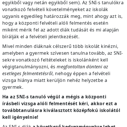
egyikből vagy netán egyikből sem). Az SNI-s tanulókra
vonatkozó felvételi követelményeket az iskolák
ugyanis egyedileg határozzák meg, mint ahogy azt is,
hogy a központi felvételi alóli felmentés esetén
miként mérik fel az adott diák tudását és mi alapján
bírálják el a felvételi jelentkezését.
Mivel minden diáknak célszerű több iskolát kinézni,
amelyben a gyermek szívesen tanulna tovább, az SNI-
sekre vonatkozó feltételeket is iskolánként kell
végigtanulmányozni, és
megfontoltan dönteni az
esetleges felmentetésről,
nehogy éppen a felvételi
vizsga hiánya miatt kerüljön nehéz helyzetbe a
gyermek.
Ha az SNI-s tanuló végül a mégis a központi
írásbeli vizsga alóli felmentését kéri, akkor ezt a
továbbtanulásra kiválasztott középfokú iskolától
kell igényelnie!
Az SNI-s diák
a következő kedvezményekre lehet