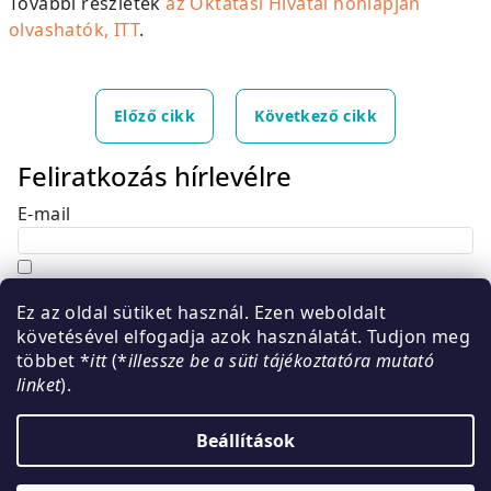
További részletek
az Oktatási Hivatal honlapján
olvashatók, ITT
.
Előző cikk
Következő cikk
Feliratkozás hírlevélre
E-mail
Hozzájárulok, hogy az általam önként megadott
Ez az oldal sütiket használ. Ezen weboldalt
nevem és e-mail címem felhasználásával a(z)
*cég
követésével elfogadja azok használatát. Tudjon meg
neve
részemre e-mail útján hírleveleket, ajánlatokat
többet *
itt
(*
illessze be a süti tájékoztatóra mutató
küldjön. Kijelentem, hogy az
adatkezelési tájékoztatót
linket
).
elolvastam. Megértettem, hogy a hozzájárulásom
bármikor visszavonhatom.
Beállítások
Feliratkozás
L