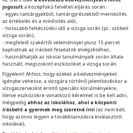
jogosult
a középfokú felvételi eljárás során:
- egyes tantárgyakból, tantárgyrészekből mentesítés
az értékelés és a minősítés alól,
- hosszabb felkészülési idő a vizsga során (pl.: szóbeli
vizsga során),
- megfelelő szakértői véleménnyel plusz 15 percet
kaphatnak az írásbeli feladatok elvégzéséhez,
- használhatják az iskolai tanulmányaik során általa
használt, megszokott eszközöket a vizsga során.
Figyelem! Ahhoz, hogy ezeket a kedvezményeket
igénybe vehesse, a vizsgára történő jelentkezéskor a
vizsgaszervezést érintő speciális körülményekre,
illetve eszközökre vonatkozó kérelmet is be kell adni,
mégpedig
ahhoz az iskolához, ahol a központi
írásbelit a gyermek meg szeretné írni
(ez nem kell,
hogy azonos legyen a továbbtanulásra kiválasztott
iskolával).