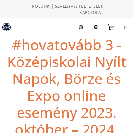
Ugrás
RÓLUNK
|
SZÁLLÍTÁSI FELTÉTELEK
a
|
KAPCSOLAT
fő
tartalomhoz
Kosár
Keresés
Bejelentkezés
#hovatovább 3 -
Középiskolai Nyílt
Napok, Börze és
Expo online
esemény 2023.
október – 2024.