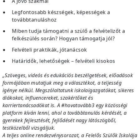
A jövő szakmái
Legfontosabb készségek, képességek a
továbbtanuláshoz
Miben tudja támogatni a szülő a felvételizőt a
felkészülés során? Hogyan támogatja jól?
Felvételi praktikák, jótanácsok
Határidők, lehetőségek – felvételi kisokos
„Szöveges, videós és edukációs beszélgetések, előadások
formájában mutatjuk meg a választékot, a teljesség
igénye nélkül. Megszólaltatunk iskolaigazgatókat, sikeres
diákokat, influencereket, szakértőket és
karriertanácsadókat is. A #hovatovább3 egy közösségi
platform kíván lenni, ahol a továbbtanulás kérdését, a
gyerekek fejlesztését, fejlődését nagy látószögből,
testközelből vizsgáljuk.
A teljes online rendezvénysorozat, a Felelős Szülők Iskolája