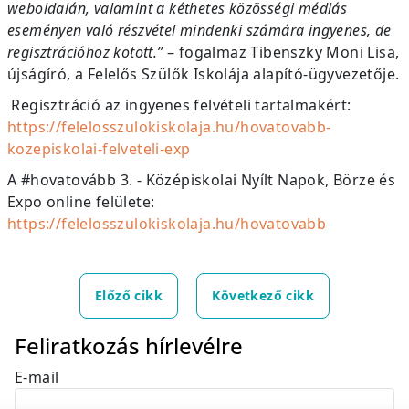
weboldalán, valamint a kéthetes közösségi médiás
eseményen való részvétel mindenki számára ingyenes, de
regisztrációhoz kötött.”
– fogalmaz Tibenszky Moni Lisa,
újságíró, a Felelős Szülők Iskolája alapító-ügyvezetője.
Regisztráció az ingyenes felvételi tartalmakért:
https://felelosszulokiskolaja.hu/hovatovabb-
kozepiskolai-felveteli-exp
A #hovatovább 3. - Középiskolai Nyílt Napok, Börze és
Expo online felülete:
https://felelosszulokiskolaja.hu/hovatovabb
Előző cikk
Következő cikk
Feliratkozás hírlevélre
E-mail