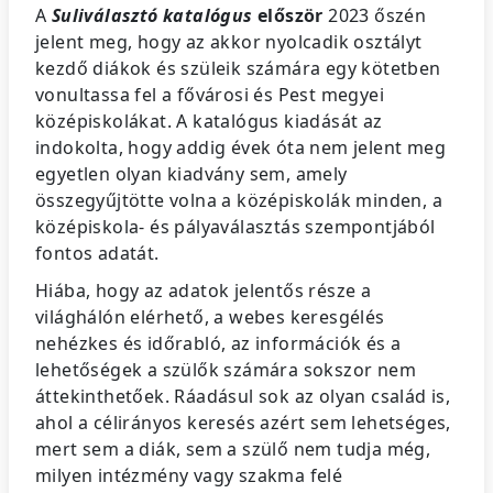
A
Suliválasztó katalógus
először
2023 őszén
jelent meg, hogy az akkor nyolcadik osztályt
kezdő diákok és szüleik számára egy kötetben
vonultassa fel a fővárosi és Pest megyei
középiskolákat. A katalógus kiadását az
indokolta, hogy addig évek óta nem jelent meg
egyetlen olyan kiadvány sem, amely
összegyűjtötte volna a középiskolák minden, a
középiskola- és pályaválasztás szempontjából
fontos adatát.
Hiába, hogy az adatok jelentős része a
világhálón elérhető, a webes keresgélés
nehézkes és időrabló, az információk és a
lehetőségek a szülők számára sokszor nem
áttekinthetőek. Ráadásul sok az olyan család is,
ahol a célirányos keresés azért sem lehetséges,
mert sem a diák, sem a szülő nem tudja még,
milyen intézmény vagy szakma felé