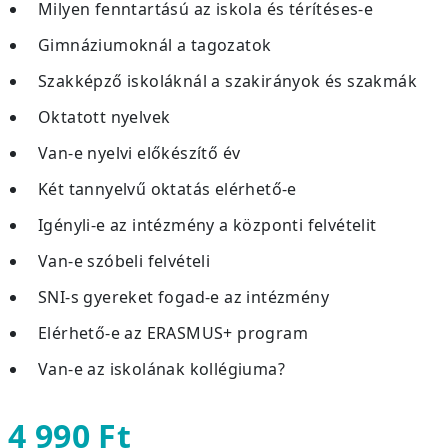
Milyen fenntartású az iskola és térítéses-e
Gimnáziumoknál a tagozatok
Szakképző iskoláknál a szakirányok és szakmák
Oktatott nyelvek
Van-e nyelvi előkészítő év
Két tannyelvű oktatás elérhető-e
Igényli-e az intézmény a központi felvételit
Van-e szóbeli felvételi
SNI-s gyereket fogad-e az intézmény
Elérhető-e az ERASMUS+ program
Van-e az iskolának kollégiuma?
4 990 Ft