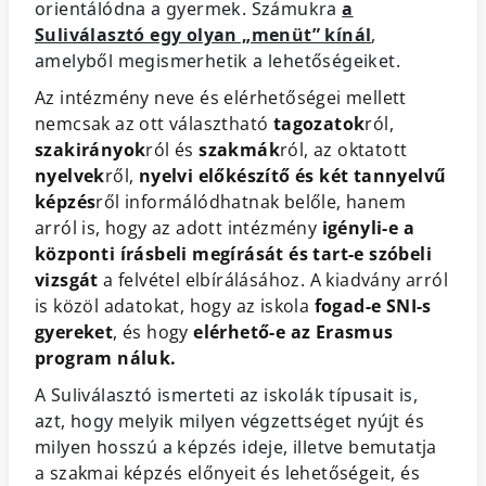
orientálódna a gyermek. Számukra
a
Suliválasztó egy olyan „menüt” kínál
,
amelyből megismerhetik a lehetőségeiket.
Az intézmény neve és elérhetőségei mellett
nemcsak az ott választható
tagozatok
ról,
szakirányok
ról és
szakmák
ról, az oktatott
nyelvek
ről,
nyelvi előkészítő és két tannyelvű
képzés
ről informálódhatnak belőle, hanem
arról is, hogy az adott intézmény
igényli-e a
központi írásbeli megírását és tart-e szóbeli
vizsgát
a felvétel elbírálásához. A kiadvány arról
is közöl adatokat, hogy az iskola
fogad-e SNI-s
gyereket
, és hogy
elérhető-e az Erasmus
program náluk.
A Suliválasztó ismerteti az iskolák típusait is,
azt, hogy melyik milyen végzettséget nyújt és
milyen hosszú a képzés ideje, illetve b
emutatja
a szakmai képzés előnyeit és lehetőségeit, és