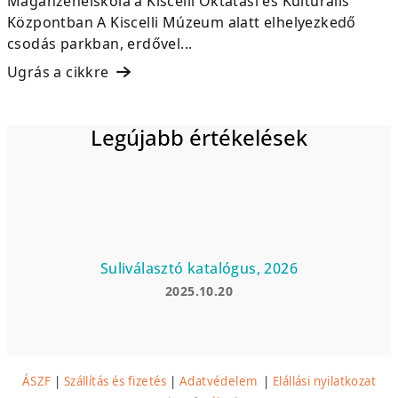
Magánzeneiskola a Kiscelli Oktatási és Kulturális
Központban A Kiscelli Múzeum alatt elhelyezkedő
csodás parkban, erdővel...
Ugrás a cikkre
Legújabb értékelések
Suliválasztó katalógus, 2026
2025.10.20
A
termék
értékelése
5-
ből
ÁSZF
|
Szállítás és fizetés
|
Adatvédelem
|
Elállási nyilatkozat
5
csillag.