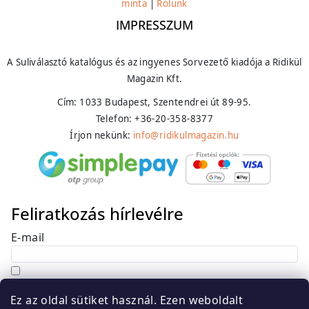
minta
|
Rólunk
IMPRESSZUM
A Suliválasztó katalógus és az ingyenes Sorvezető kiadója a Ridikül
Magazin Kft.
Cím: 1033 Budapest, Szentendrei út 89-95.
Telefon: +36-20-358-8377
Írjon nekünk:
info@ridikulmagazin.hu
Feliratkozás hírlevélre
E-mail
Hozzájárulok, hogy az általam önként megadott
Ez az oldal sütiket használ. Ezen weboldalt
nevem és e-mail címem felhasználásával a(z)
*cég