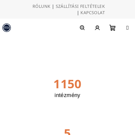
Ugrás
RÓLUNK
|
SZÁLLÍTÁSI FELTÉTELEK
a
|
KAPCSOLAT
fő
tartalomhoz
Kosár
Keresés
Bejelentkezés
1150
intézmény
5