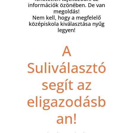
információk özönében. De van
megoldás!
Nem kell, hogy a megfelelő
középiskola kiválasztása nyűg
legyen!
A
Suliválasztó
segít az
eligazodásb
an!