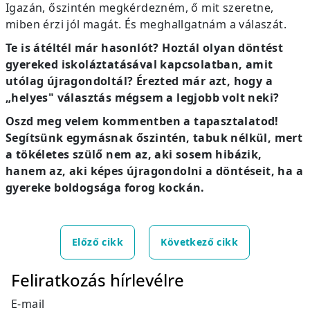
Igazán, őszintén megkérdezném, ő mit szeretne,
miben érzi jól magát. És meghallgatnám a válaszát.
Te is átéltél már hasonlót? Hoztál olyan döntést
gyereked iskoláztatásával kapcsolatban, amit
utólag újragondoltál? Érezted már azt, hogy a
„helyes" választás mégsem a legjobb volt neki?
Oszd meg velem kommentben a tapasztalatod!
Segítsünk egymásnak őszintén, tabuk nélkül, mert
a tökéletes szülő nem az, aki sosem hibázik,
hanem az, aki képes újragondolni a döntéseit, ha a
gyereke boldogsága forog kockán.
Előző cikk
Következő cikk
Feliratkozás hírlevélre
E-mail