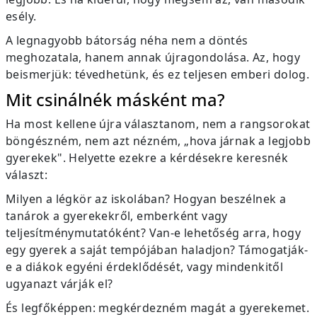
esély.
A legnagyobb bátorság néha nem a döntés
meghozatala, hanem annak újragondolása. Az, hogy
beismerjük: tévedhetünk, és ez teljesen emberi dolog.
Mit csinálnék másként ma?
Ha most kellene újra választanom, nem a rangsorokat
böngészném, nem azt nézném, „hova járnak a legjobb
gyerekek". Helyette ezekre a kérdésekre keresnék
választ:
Milyen a légkör az iskolában? Hogyan beszélnek a
tanárok a gyerekekről, emberként vagy
teljesítménymutatóként? Van-e lehetőség arra, hogy
egy gyerek a saját tempójában haladjon? Támogatják-
e a diákok egyéni érdeklődését, vagy mindenkitől
ugyanazt várják el?
És legfőképpen: megkérdezném magát a gyerekemet.