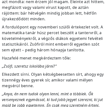
azt mondta: nem érzem jól magam. Eleinte azt hittem,
megfázott vagy valami vírust kapott, de aztán
rájöttem: bár hétvégén mindig jobban lett, hétfőn
újrakezdődött minden.
A fordulópont egy novemberi szülői értekezlet volt. A
matematika tanár húsz percet beszélt a tantervről, a
követelményekről, a végzős diákok egyetemi felvételi
statisztikáiról. Zsófiról mint emberről egyetlen szót
sem ejtett – pedig három hónapja tanította.
Hazafelé menet megkérdeztem tőle:
„Zsófi, szeretsz iskolába járni?"
Elkezdett sírni. Olyan kétségbeesetten sírt, ahogy egy
tizennégy éves gyerek sír, amikor valami mélyen
megsérül benne.
„Anya, én nem tudok olyan lenni, mint a többiek. Ők
versenyeznek egymással, ki tud jobb jegyet szerezni, ki jut
majd be jobb egyetemre. Én csak meg szeretném érteni,