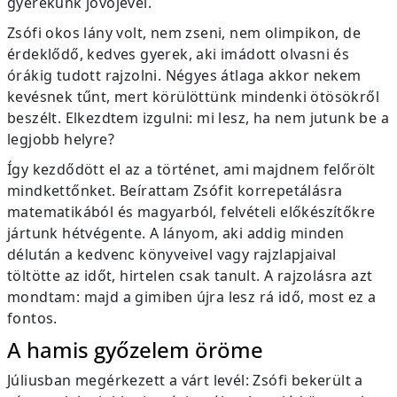
gyerekünk jövőjével.
Zsófi okos lány volt, nem zseni, nem olimpikon, de
érdeklődő, kedves gyerek, aki imádott olvasni és
órákig tudott rajzolni. Négyes átlaga akkor nekem
kevésnek tűnt, mert körülöttünk mindenki ötösökről
beszélt. Elkezdtem izgulni: mi lesz, ha nem jutunk be a
legjobb helyre?
Így kezdődött el az a történet, ami majdnem felőrölt
mindkettőnket. Beírattam Zsófit korrepetálásra
matematikából és magyarból, felvételi előkészítőkre
jártunk hétvégente. A lányom, aki addig minden
délután a kedvenc könyveivel vagy rajzlapjaival
töltötte az időt, hirtelen csak tanult. A rajzolásra azt
mondtam: majd a gimiben újra lesz rá idő, most ez a
fontos.
A hamis győzelem öröme
Júliusban megérkezett a várt levél: Zsófi bekerült a