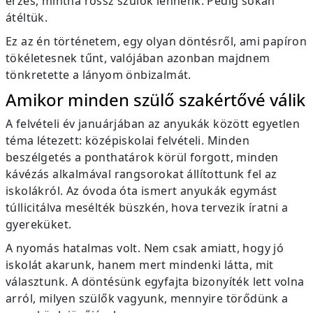
érzés, mintha rossz szülők lennénk. Pedig sokan
átéltük.
Ez az én történetem, egy olyan döntésről, ami papíron
tökéletesnek tűnt, valójában azonban majdnem
tönkretette a lányom önbizalmát.
Amikor minden szülő szakértővé válik
A felvételi év januárjában az anyukák között egyetlen
téma létezett: középiskolai felvételi. Minden
beszélgetés a ponthatárok körül forgott, minden
kávézás alkalmával rangsorokat állítottunk fel az
iskolákról. Az óvoda óta ismert anyukák egymást
túllicitálva mesélték büszkén, hova tervezik íratni a
gyereküket.
A nyomás hatalmas volt. Nem csak amiatt, hogy jó
iskolát akarunk, hanem mert mindenki látta, mit
választunk. A döntésünk egyfajta bizonyíték lett volna
arról, milyen szülők vagyunk, mennyire törődünk a