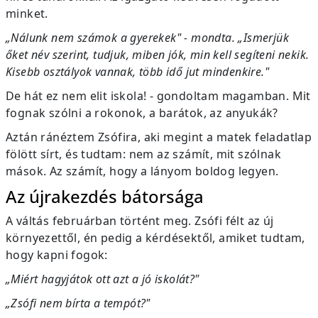
minket.
„Nálunk nem számok a gyerekek" - mondta. „Ismerjük
őket név szerint, tudjuk, miben jók, min kell segíteni nekik.
Kisebb osztályok vannak, több idő jut mindenkire."
De hát ez nem elit iskola! - gondoltam magamban. Mit
fognak szólni a rokonok, a barátok, az anyukák?
Aztán ránéztem Zsófira, aki megint a matek feladatlap
fölött sírt, és tudtam: nem az számít, mit szólnak
mások. Az számít, hogy a lányom boldog legyen.
Az újrakezdés bátorsága
A váltás februárban történt meg. Zsófi félt az új
környezettől, én pedig a kérdésektől, amiket tudtam,
hogy kapni fogok:
„Miért hagyjátok ott azt a jó iskolát?"
„Zsófi nem bírta a tempót?"