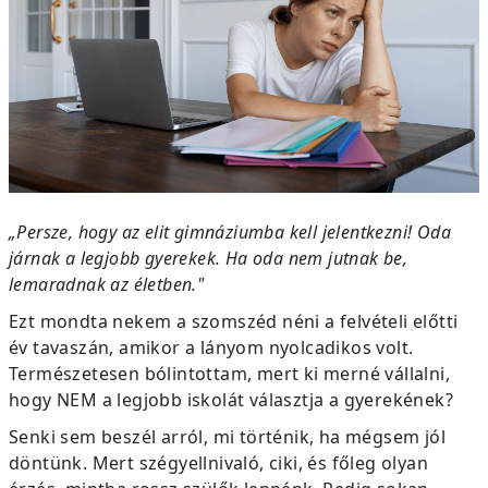
„Persze, hogy az elit gimnáziumba kell jelentkezni! Oda
járnak a legjobb gyerekek. Ha oda nem jutnak be,
lemaradnak az életben."
Ezt mondta nekem a szomszéd néni a felvételi előtti
év tavaszán, amikor a lányom nyolcadikos volt.
Természetesen bólintottam, mert ki merné vállalni,
hogy NEM a legjobb iskolát választja a gyerekének?
Senki sem beszél arról, mi történik, ha mégsem jól
döntünk. Mert szégyellnivaló, ciki, és főleg olyan