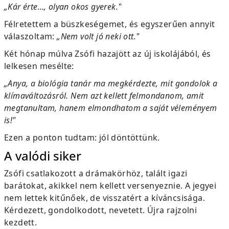
„Kár érte…, olyan okos gyerek."
Félretettem a büszkeségemet, és egyszerűen annyit
válaszoltam:
„Nem volt jó neki ott."
Két hónap múlva Zsófi hazajött az új iskolájából, és
lelkesen mesélte:
„Anya, a biológia tanár ma megkérdezte, mit gondolok a
klímaváltozásról. Nem azt kellett felmondanom, amit
megtanultam, hanem elmondhatom a saját véleményem
is!"
Ezen a ponton tudtam: jól döntöttünk.
A valódi siker
Zsófi csatlakozott a drámakörhöz, talált igazi
barátokat, akikkel nem kellett versenyeznie. A jegyei
nem lettek kitűnőek, de visszatért a kíváncsisága.
Kérdezett, gondolkodott, nevetett. Újra rajzolni
kezdett.