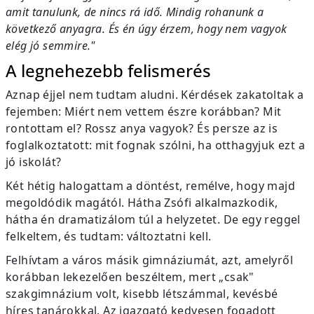
amit tanulunk, de nincs rá idő. Mindig rohanunk a
következő anyagra. És én úgy érzem, hogy nem vagyok
elég jó semmire."
A legnehezebb felismerés
Aznap éjjel nem tudtam aludni. Kérdések zakatoltak a
fejemben: Miért nem vettem észre korábban? Mit
rontottam el? Rossz anya vagyok? És persze az is
foglalkoztatott: mit fognak szólni, ha otthagyjuk ezt a
jó iskolát?
Két hétig halogattam a döntést, remélve, hogy majd
megoldódik magától. Hátha Zsófi alkalmazkodik,
hátha én dramatizálom túl a helyzetet. De egy reggel
felkeltem, és tudtam: változtatni kell.
Felhívtam a város másik gimnáziumát, azt, amelyről
korábban lekezelően beszéltem, mert „csak"
szakgimnázium volt, kisebb létszámmal, kevésbé
híres tanárokkal. Az igazgató kedvesen fogadott