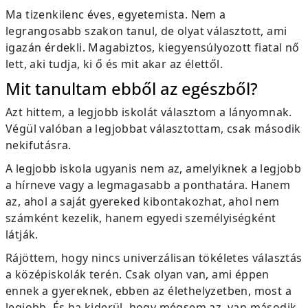
Ma tizenkilenc éves, egyetemista. Nem a
legrangosabb szakon tanul, de olyat választott, ami
igazán érdekli. Magabiztos, kiegyensúlyozott fiatal nő
lett, aki tudja, ki ő és mit akar az élettől.
Mit tanultam ebből az egészből?
Azt hittem, a legjobb iskolát választom a lányomnak.
Végül valóban a legjobbat választottam, csak második
nekifutásra.
A legjobb iskola ugyanis nem az, amelyiknek a legjobb
a hírneve vagy a legmagasabb a ponthatára. Hanem
az, ahol a saját gyereked kibontakozhat, ahol nem
számként kezelik, hanem egyedi személyiségként
látják.
Rájöttem, hogy nincs univerzálisan tökéletes választás
a középiskolák terén. Csak olyan van, ami éppen
ennek a gyereknek, ebben az élethelyzetben, most a
legjobb. És ha kiderül, hogy mégsem az, van második