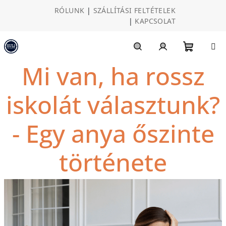
Ugrás
RÓLUNK
|
SZÁLLÍTÁSI FELTÉTELEK
a
|
KAPCSOLAT
fő
tartalomhoz
Kosár
Keresés
Bejelentkezés
Mi van, ha rossz
iskolát választunk?
- Egy anya őszinte
története