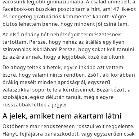
városunk legjobb gimnáziumába. A család ünnepelt, a
Facebook-on büszkén posztoltam a hírt, ami 47 like-ot
és rengeteg gratulációs kommentet kapott. Végre
biztos lehettem benne, hogy mindent jól csináltam.
Az első néhány hét nehézségeit természetesnek
tartottam. Persze, hogy nehéz az átállás egy ilyen
színvonalas iskolában! Persze, hogy sokat kell tanulni!
Ez az ára annak, hogy a legjobbak közé kerültünk.
De ahogy teltek a hetek, egyre inkább azt vettem
észre, hogy valami nincs rendben. Zsófi, aki korábban
órákig mesélt minden apróságról, egyszerű
válaszokkal söpörte le a kérdéseimet. Bezárkózott a
szobájába, egész délután tanult, mégis egyre
rosszabbak lettek a jegyei.
A jelek, amiket nem akartam látni
Októberre már rendszeresen rosszul volt reggelente.
Hányt, fejfájásra panaszkodott, vagy egyszerűen csak