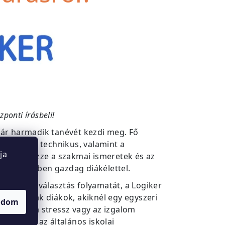
ponti írásbeli!
ár harmadik tanévét kezdi meg. Fő
webáruházi technikus, valamint a
ja
 hogy ötvözze a szakmai ismeretek és az
 élményekben gazdag diákélettel.
e építi a kiválasztás folyamatát, a Logiker
rint vannak diákok, akiknél egy egyszeri
adom
ől, mert a stressz vagy az izgalom
ny inkább az általános iskolai