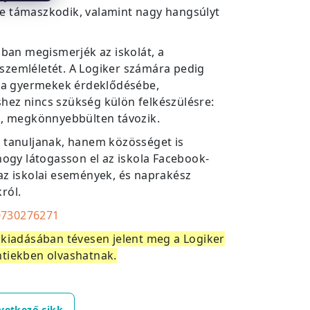
e támaszkodik, valamint nagy hangsúlyt
bban megismerjék az iskolát, a
szemléletét. A Logiker számára pedig
n a gyermekek érdeklődésébe,
hez nincs szükség külön felkészülésre:
a, megkönnyebbülten távozik.
k tanuljanak, hanem közösséget is
hogy látogasson el az iskola Facebook-
az iskolai események, és naprakész
ról.
0730276271
 kiadásában tévesen jelent meg a Logiker
entiekben olvashatnak.
vetkező cikk