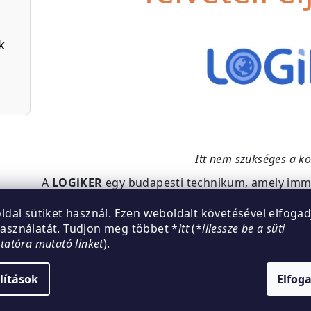
k
Itt nem szükséges a köz
A
LOGiKER
egy budapesti technikum, amely imm
profilja a logisztikai technikus, a kereskedő és 
oldal sütiket használ. Ezen weboldalt követésével elfogad
kereskedelmi értékesítő képzés. Az iskola célja,
asználatát. Tudjon meg többet *
itt
(*
illessze be a süti
érettségihez szükséges tudás átadását a színes,
ztatóra mutató linket
).
Bár sok középiskola a központi írásbeli felvételir
más megközelítést választott. Tapasztalataik sze
lítások
Elfog
vizsgahelyzet nem ad teljes képet a képességeikr
befolyásolhatja a teljesítményt. Ezért az intézmé