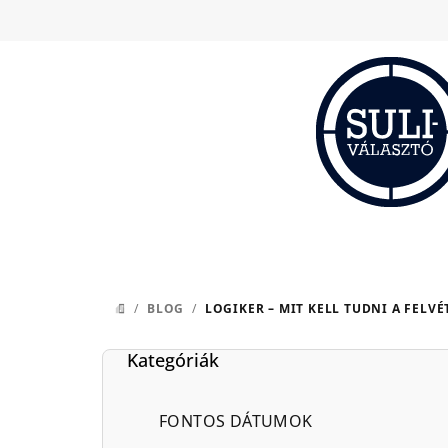
Ugrás
a
fő
tartalomhoz
/
BLOG
/
LOGIKER – MIT KELL TUDNI A FELVÉ
KEZDŐLAP
O
Kategóriák
Kategóriák
l
átugrása
d
FONTOS DÁTUMOK
a