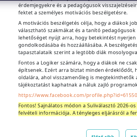
érdemjegyekre és a pedagógusok visszajelzéseir
fektet a személyes motivációs beszélgetésre.
A motivációs beszélgetés célja, hogy a diákok jo
választható szakmákat és a tanító pedagógusok 
lehetőséget nyújt arra, hogy betekintést nyerje
gondolkodásába és hozzáállásába. A beszélgetés
tapasztalataik szerint a legtöbb diák mosolyogv
Fontos a Logiker számára, hogy a diákok ne csa
építsenek. Ezért arra biztat minden érdeklődőt, 
oldalára, ahol visszamenőleg is megtekinthetők 
tájékoztatást kaphatnak a náluk zajló programok
https://www.facebook.com/profile.php?id=6155
Fontos! Sajnálatos módon a Suliválasztó 2026-os
felvételi információja. A tényleges eljárásról a f
Előző cikk
Kö