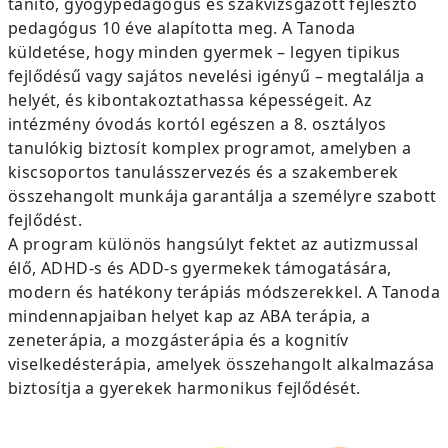
tanító, gyógypedagógus és szakvizsgázott fejlesztő
pedagógus 10 éve alapította meg. A Tanoda
küldetése, hogy minden gyermek – legyen tipikus
fejlődésű vagy sajátos nevelési igényű – megtalálja a
helyét, és kibontakoztathassa képességeit. Az
intézmény óvodás kortól egészen a 8. osztályos
tanulókig biztosít komplex programot, amelyben a
kiscsoportos tanulásszervezés és a szakemberek
összehangolt munkája garantálja a személyre szabott
fejlődést.
A program különös hangsúlyt fektet az autizmussal
élő, ADHD-s és ADD-s gyermekek támogatására,
modern és hatékony terápiás módszerekkel. A Tanoda
mindennapjaiban helyet kap az ABA terápia, a
zeneterápia, a mozgásterápia és a kognitív
viselkedésterápia, amelyek összehangolt alkalmazása
biztosítja a gyerekek harmonikus fejlődését.