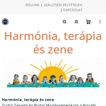
Ugrás
RÓLUNK
|
SZÁLLÍTÁSI FELTÉTELEK
a
|
KAPCSOLAT
fő
tartalomhoz
Kosár
Keresés
Bejelentkezés
Harmónia, terápia
és zene
Harmónia, terápia és zene
Turbó Tanoda és Budai Magánzeneiskola a Kiscelli