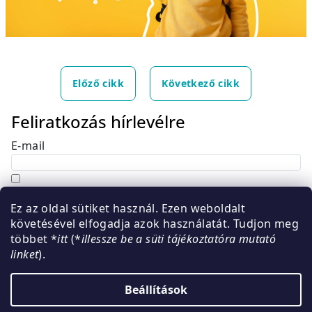
Előző cikk
Következő cikk
Feliratkozás hírlevélre
E-mail
Hozzájárulok, hogy az általam önként megadott
Ez az oldal sütiket használ. Ezen weboldalt
nevem és e-mail címem felhasználásával a(z)
*cég
követésével elfogadja azok használatát. Tudjon meg
neve
részemre e-mail útján hírleveleket, ajánlatokat
többet *
itt
(*
illessze be a süti tájékoztatóra mutató
küldjön. Kijelentem, hogy az
adatkezelési tájékoztatót
linket
).
elolvastam. Megértettem, hogy a hozzájárulásom
bármikor visszavonhatom.
Beállítások
Feliratkozás