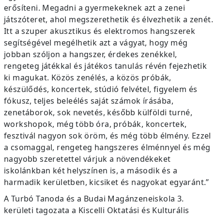
erősíteni. Megadni a gyermekeknek azt a zenei
játszóteret, ahol megszerethetik és élvezhetik a zenét.
Itt a szuper akusztikus és elektromos hangszerek
segítségével megélhetik azt a vágyat, hogy még
jobban szóljon a hangszer, érdekes zenékkel,
rengeteg játékkal és játékos tanulás révén fejezhetik
ki magukat. Közös zenélés, a közös próbák,
készülődés, koncertek, stúdió felvétel, figyelem és
fókusz, teljes beleélés saját számok írásába,
zenetáborok, sok nevetés, később külföldi turné,
workshopok, még több óra, próbák, koncertek,
fesztivál nagyon sok öröm, és még több élmény. Ezzel
a csomaggal, rengeteg hangszeres élménnyel és még
nagyobb szeretettel várjuk a növendékeket
iskolánkban két helyszínen is, a második és a
harmadik kerületben, kicsiket és nagyokat egyaránt.”
A Turbó Tanoda és a Budai Magánzeneiskola 3.
kerületi tagozata a Kiscelli Oktatási és Kulturális