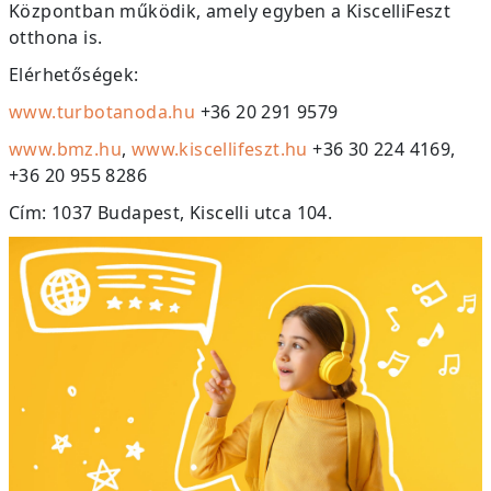
Központban működik, amely egyben a KiscelliFeszt
otthona is.
Elérhetőségek:
www.turbotanoda.hu
+36 20 291 9579
www.bmz.hu
,
www.kiscellifeszt.hu
+36 30 224 4169,
+36 20 955 8286
Cím: 1037 Budapest, Kiscelli utca 104.